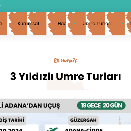
m
a
Kurumsal
Hac
Umre Turları
Ekonomik
3 Yıldızlı Umre Turları