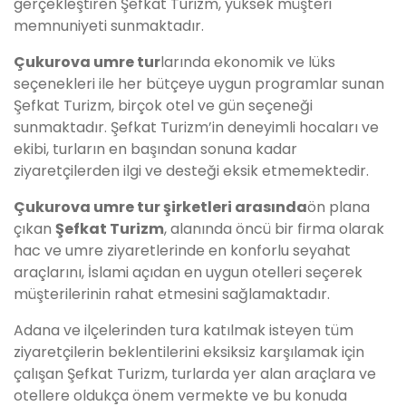
gerçekleştiren Şefkat Turizm, yüksek müşteri
memnuniyeti sunmaktadır.
Çukurova
umre tur
larında ekonomik ve lüks
seçenekleri ile her bütçeye uygun programlar sunan
Şefkat Turizm, birçok otel ve gün seçeneği
sunmaktadır. Şefkat Turizm’in deneyimli hocaları ve
ekibi, turların en başından sonuna kadar
ziyaretçilerden ilgi ve desteği eksik etmemektedir.
Çukurova
umre tur şirketleri arasında
ön plana
çıkan
Şefkat Turizm
, alanında öncü bir firma olarak
hac ve umre ziyaretlerinde en konforlu seyahat
araçlarını, İslami açıdan en uygun otelleri seçerek
müşterilerinin rahat etmesini sağlamaktadır.
Adana ve ilçelerinden tura katılmak isteyen tüm
ziyaretçilerin beklentilerini eksiksiz karşılamak için
çalışan Şefkat Turizm, turlarda yer alan araçlara ve
otellere oldukça önem vermekte ve bu konuda